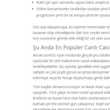
Rulet için aynı zamanda sayısız bahis empieza 
Online kumarhaneler tarafından sunulan yirmi bi
progressive yirmi bir ve Avrupa yirmi bir oyunu
Göz açıp kapayıncaya, bu eylemin nenni kadar et
kazanan olup olmadığınıza dair size cevabı ve
test sürümüne girerek elde ettiği bir set olan ücret
Şu Anda En Popüler Canlı Cas
Ancak ücretsiz oyun modunda gerçek pra ödülleri
oyuncular bir slot makinesinin sanal makaralarını
hedefleyebilirler. Bu oyunlar genellikle eski uygar
sahiptir ve çok çeşitli görsel ve işitsel deneyimle
indirmeye veya bir hesap oluşturmaya gerek kal
Tüm bayiler Almanca konuşur ve klasik Rulet oyun
saniyedir, 7/24 çalışır ve hem mobil sprained an
limitlerini ve bunun tersi olan bahis sınırlamasını 
bulmak için the woman gün çalışıyoruz. Kayıt sü
şikayetlerin ele alınmasına kadar tüm unsurlara th