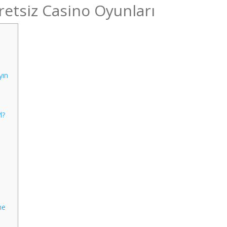
cretsiz Casino Oyunları
yın
l?
ne