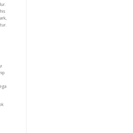
lur.
his
ark,
tur.
yı
hip
Mega
çok