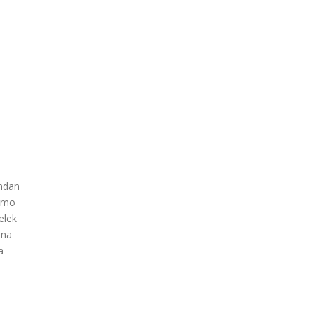
undan
demo
elek
ına
a