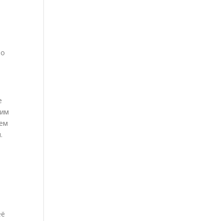
то
е
ним
уем
.
и
её