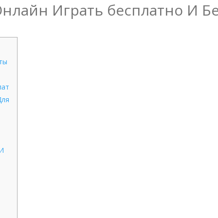
нлайн Играть бесплатно И Б
ты
лат
Для
 И