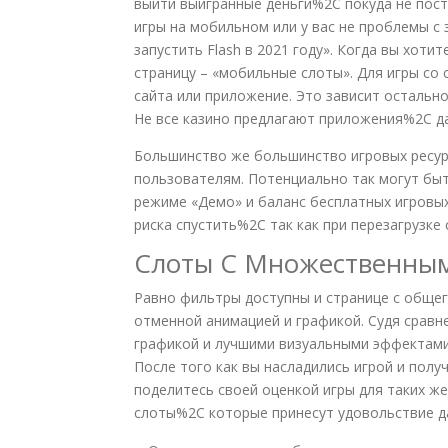
выйти выигранные деньги%2C покуда не пост
игры на мобильном или у вас не проблемы с 
запустить Flash в 2021 году». Когда вы хот
страницу – «мобильные слоты». Для игры со
сайта или приложение. Это зависит осталь
Не все казино предлагают приложения%2C д
Большинство же большинство игровых ресур
пользователям. Потенциально так могут бы
режиме «Демо» и баланс бесплатных игровых
риска спустить%2C так как при перезагрузке
Слоты С Множественны
Равно фильтры доступны и странице с общег
отменной анимацией и графикой. Судя срав
графикой и лучшими визуальными эффектами
После того как вы насладились игрой и по
поделитесь своей оценкой игры для таких ж
слоты%2C которые принесут удовольствие д