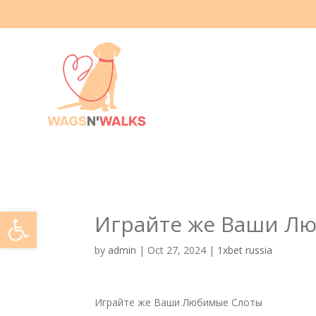
Open toolbar
Играйте же Ваши Л
by
admin
|
Oct 27, 2024
|
1xbet russia
Играйте же Ваши Любимые Слоты