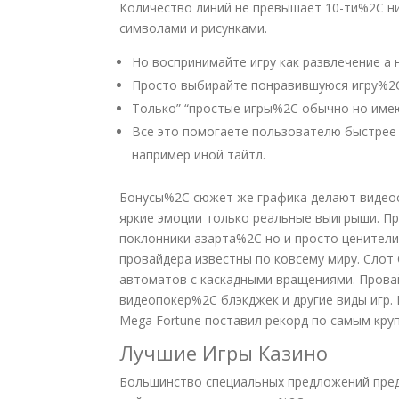
Количество линий не превышает 10-ти%2C 
символами и рисунками.
Но воспринимайте игру как развлечение а 
Просто выбирайте понравившуюся игру%2C 
Только” “простые игры%2C обычно но име
Все это помогаете пользователю быстрее 
например иной тайтл.
Бонусы%2C сюжет же графика делают видео
яркие эмоции только реальные выигрыши. Пр
поклонники азарта%2C но и просто ценители
провайдера известны по ковсему миру. Слот
автоматов с каскадными вращениями. Прова
видеопокер%2C блэкджек и другие виды игр
Mega Fortune поставил рекорд по самым кру
Лучшие Игры Казино
Большинство специальных предложений пред