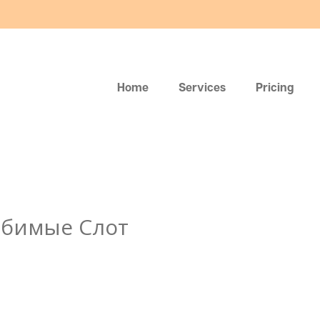
Home
Services
Pricing
юбимые Слот