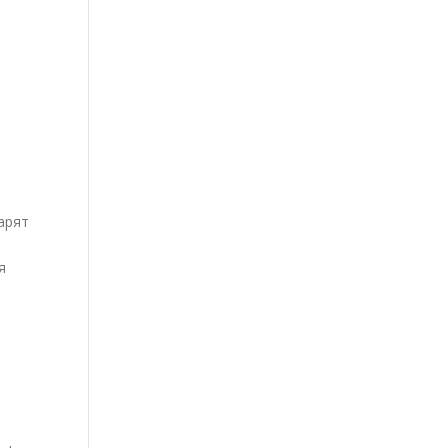
арят
я