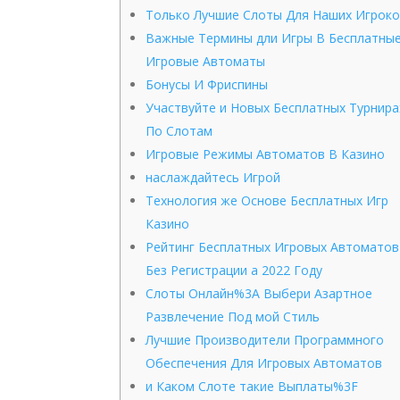
Только Лучшие Слоты Для Наших Игроко
Важные Термины дли Игры В Бесплатны
Игровые Автоматы
Бонусы И Фриспины
Участвуйте и Новых Бесплатных Турнира
По Слотам
Игровые Режимы Автоматов В Казино
наслаждайтесь Игрой
Технология же Основе Бесплатных Игр
Казино
Рейтинг Бесплатных Игровых Автоматов
Без Регистрации а 2022 Году
Слоты Онлайн%3A Выбери Азартное
Развлечение Под мой Стиль
Лучшие Производители Программного
Обеспечения Для Игровых Автоматов
и Каком Слоте такие Выплаты%3F