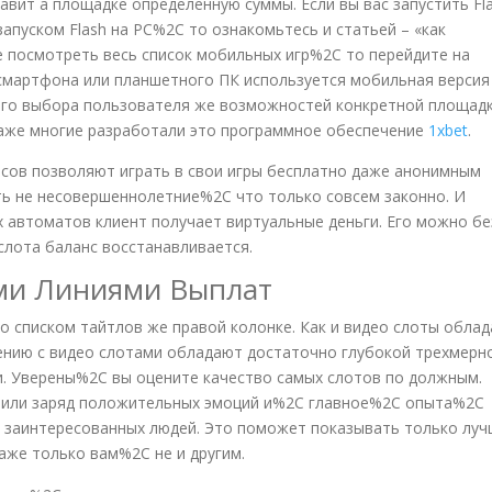
авит а площадке определенную суммы. Если вы вас запустить Fl
запуском Flash на PC%2C то ознакомьтесь и статьей – «как
ите посмотреть весь список мобильных игр%2C то перейдите на
 смартфона или планшетного ПК используется мобильная версия
ного выбора пользователя же возможностей конкретной площадк
аже многие разработали это программное обеспечение
1xbet
.
сов позволяют играть в свои игры бесплатно даже анонимным
ть не несовершеннолетние%2C что только совсем законно. И
 автоматов клиент получает виртуальные деньги. Его можно бе
 слота баланс восстанавливается.
ми Линиями Выплат
о списком тайтлов же правой колонке. Как и видео слоты обла
нению с видео слотами обладают достаточно глубокой трехмерн
. Уверены%2C вы оцените качество самых слотов по должным.
лучили заряд положительных эмоций и%2C главное%2C опыта%2C
е заинтересованных людей. Это поможет показывать только лу
аже только вам%2C не и другим.