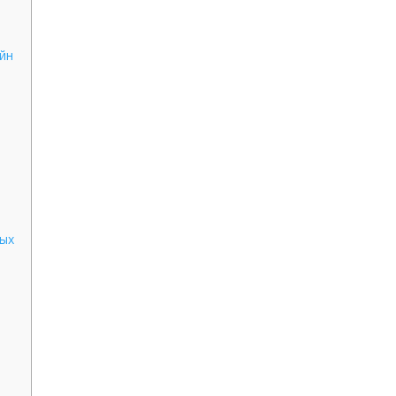
айн
ных