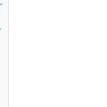
в!
е
х