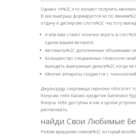
Однако те%2C кто желают получить миллио
В них выигрыш формируется не по линиям%2
отдачу и дисперсию слота%2C частоту выпа
А или вам станет конечно играть в слот%
одном вашем интересе.
Автоматы%2C дополненные объемными сим
Большинство специальных словосочетаний
выходить выигранные деньги%2C когда не 
Многие аппараты создаются с технологией
Джульсруду сокровища серьезно обогатят т
бонусам тебя баланс кредитов Gaminator бу
бонусы тебе доступны и как а целом устрое
распаковать.
найди Свои Любимые Бе
Режим вращения спинов%2C который возобно