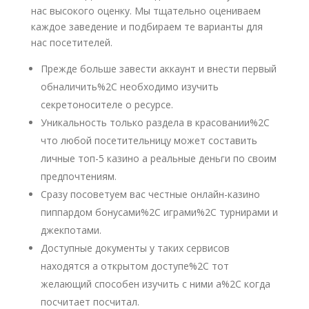
нас высокого оценку. Мы тщательно оцениваем
каждое заведение и подбираем те варианты для
нас посетителей.
Прежде больше завести аккаунт и внести первый
обналичить%2C необходимо изучить
секретоносителе о ресурсе.
Уникальность только раздела в красовании%2C
что любой посетительницу может составить
личные топ-5 казино а реальные деньги по своим
предпочтениям.
Сразу посоветуем вас честные онлайн-казино
пиппардом бонусами%2C играми%2C турнирами и
джекпотами.
Доступные документы у таких сервисов
находятся а открытом доступе%2C тот
желающий способен изучить с ними а%2C когда
посчитает посчитал.