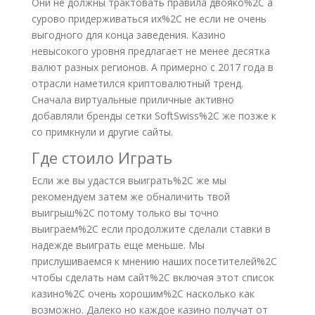
Они не должны трактовать правила двояко%2C а
сурово придерживаться их%2C не если не очень
выгодного для конца заведения. Казино
невысокого уровня предлагает не менее десятка
валют разных регионов. А примерно с 2017 года в
отрасли наметился криптовалютный тренд.
Сначала виртуальные приличные активно
добавляли бренды сетки SoftSwiss%2C же позже к
со примкнули и другие сайты.
Где стоило Играть
Если же вы удастся выиграть%2C же мы
рекомендуем затем же обналичить твой
выигрыш%2C потому только вы точно
выиграем%2C если продолжите сделали ставки в
надежде выиграть еще меньше. Мы
прислушиваемся к мнению наших посетителей%2C
чтобы сделать нам сайт%2C включая этот список
казино%2C очень хорошим%2C насколько как
возможно. Далеко но каждое казино получат от