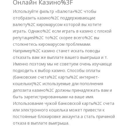
Онлайн Казино%3F
Используйте фильтр «Валюта»%2C чтобы
отобразить казино%2C поддерживающие
валюту%2C киромарусом которой вы хотите
играть. Однако%2C если играть в казино с плохой
репутацией%2C то%2C скорее всего%2C вы
столкнетесь киромарусом проблемами.
Например%2C казино станет искать поводы
отказать вам же выплате вашего выигрыша и т.
Именно поэтому мы не советуем очень изучающе
подходить к выбор казино. Способы оплаты
(банковские счета%2C карты%2C интернет-
кошельки)%2C используемые дли пополнения
депозита казино%2C должны принадлежать вам и
быть зарегистрированными на ваше имя.
Использование чужой банковской карты%2C счета
или электронного кошелька может привести к
постоянные блокировке аккаунта а стать причиной
отказа в выплате выигрыша.