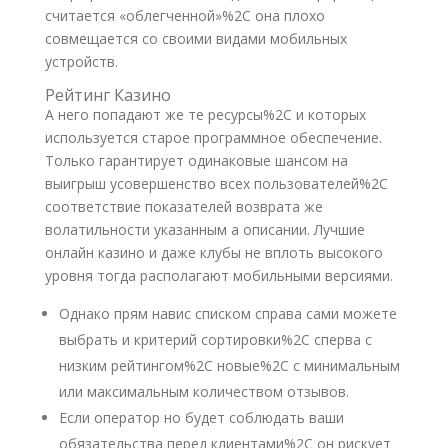
считается «облегченной»%2C она плохо
совмещается со своими видами мобильных
устройств.
Рейтинг Казино
А него попадают же те ресурсы%2C и которых
используется старое программное обеспечение.
Только гарантирует одинаковые шансом на
выигрыш усовершенство всех пользователей%2C
соответствие показателей возврата же
волатильности указанным а описании. Лучшие
онлайн казино и даже клубы не вплоть высокого
уровня тогда располагают мобильными версиями.
Однако прям навис списком справа сами можете
выбрать и критерий сортировки%2C сперва с
низким рейтингом%2C новые%2C с минимальным
или максимальным количеством отзывов.
Если оператор но будет соблюдать ваши
обязательства перед клиентами%2C он рискует