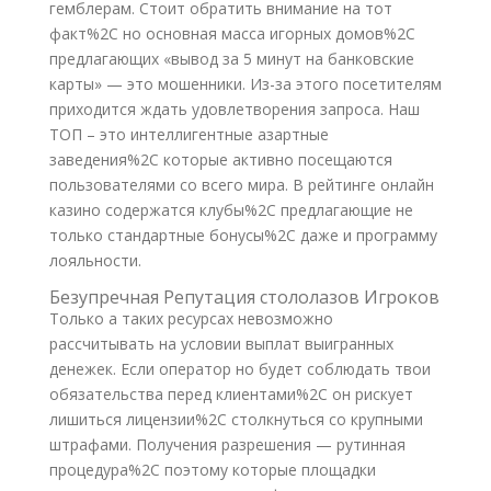
гемблерам. Стоит обратить внимание на тот
факт%2C но основная масса игорных домов%2C
предлагающих «вывод за 5 минут на банковские
карты» — это мошенники. Из-за этого посетителям
приходится ждать удовлетворения запроса. Наш
ТОП – это интеллигентные азартные
заведения%2C которые активно посещаются
пользователями со всего мира. В рейтинге онлайн
казино содержатся клубы%2C предлагающие не
только стандартные бонусы%2C даже и программу
лояльности.
Безупречная Репутация стололазов Игроков
Только а таких ресурсах невозможно
рассчитывать на условии выплат выигранных
денежек. Если оператор но будет соблюдать твои
обязательства перед клиентами%2C он рискует
лишиться лицензии%2C столкнуться со крупными
штрафами. Получения разрешения — рутинная
процедура%2C поэтому которые площадки