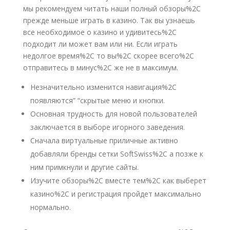
мы рекомендуем читать наши полный обзоры%2C
прежде меньше играть в казино. Так вы узнаешь
все необходимое о казино и удивитесь%2C
подходит ли может вам или ни. Если играть
недолгое время%2C то вы%2C скорее всего%2C
отправитесь в минус%2C же не в максимум.
Незначительно изменится навигация%2C
появляются” “скрытые меню и кнопки.
Основная трудность для новой пользователей
заключается в выборе игорного заведения.
Сначала виртуальные приличные активно
добавляли бренды сетки SoftSwiss%2C а позже к
ним примкнули и другие сайты.
Изучите обзоры%2C вместе тем%2C как выберет
казино%2C и регистрация пройдет максимально
нормально.