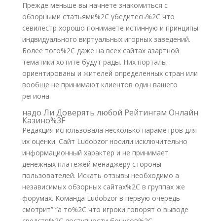
Прежде меньше вы начнете знакомиться с
обзорными статьями%2C убедитесь%2C что
севилестр хорошо понимаете истинную и принципы
индвидуального виртуальных игорных заведений.
Более того%2C даже на всех сайтах азартной
тематики хотите будут рады. Них порталы
ориентированы и жителей определенных стран или
вообще не принимают клиентов один вашего
региона.
надо Ли Доверять любой Рейтингам Онлайн
Казино%3F
Редакция использовала несколько параметров для
их оценки. Сайт Ludobzor носили исключительно
информационный характер и не принимает
денежных платежей менаджеру стороны
пользователей. Искать отзывы необходимо а
независимых обзорных сайтах%2C в группах же
форумах. Команда Ludobzor в первую очередь
смотрит” “а то%2C что игроки говорят о выводе
средств%2C доступности бонусов%2C