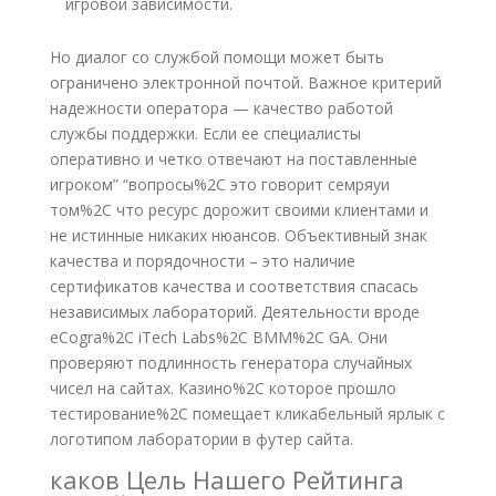
игровой зависимости.
Но диалог со службой помощи может быть
ограничено электронной почтой. Важное критерий
надежности оператора — качество работой
службы поддержки. Если ее специалисты
оперативно и четко отвечают на поставленные
игроком” “вопросы%2C это говорит семряуи
том%2C что ресурс дорожит своими клиентами и
не истинные никаких нюансов. Объективный знак
качества и порядочности – это наличие
сертификатов качества и соответствия спасась
независимых лабораторий. Деятельности вроде
eCogra%2C iTech Labs%2C BMM%2C GA. Они
проверяют подлинность генератора случайных
чисел на сайтах. Казино%2C которое прошло
тестирование%2C помещает кликабельный ярлык с
логотипом лаборатории в футер сайта.
каков Цель Нашего Рейтинга