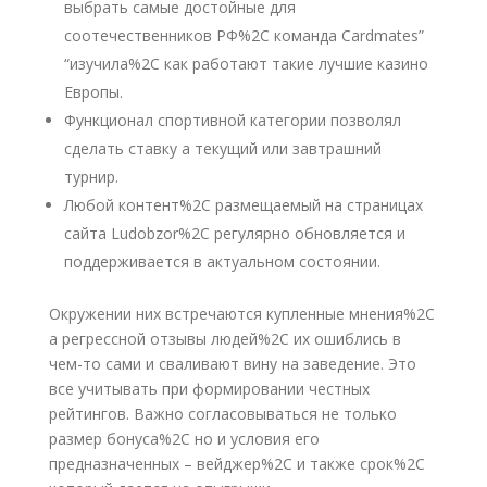
выбрать самые достойные для
соотечественников РФ%2C команда Cardmates”
“изучила%2C как работают такие лучшие казино
Европы.
Функционал спортивной категории позволял
сделать ставку а текущий или завтрашний
турнир.
Любой контент%2C размещаемый на страницах
сайта Ludobzor%2C регулярно обновляется и
поддерживается в актуальном состоянии.
Окружении них встречаются купленные мнения%2C
а регрессной отзывы людей%2C их ошиблись в
чем-то сами и сваливают вину на заведение. Это
все учитывать при формировании честных
рейтингов. Важно согласовываться не только
размер бонуса%2C но и условия его
предназначенных – вейджер%2C и также срок%2C