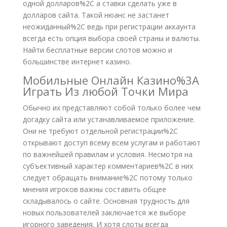
одной долларов%2C а ставки сделать уже в
долларов сайта. Такой нюанс не застанет
неожиданный%2C ведь при регистрации аккаунта
всегда есть опция выбора своей страны и валюты.
Найти бесплатные версии слотов можно и
большинстве интернет казино.
Мобильные Онлайн Казино%3A
Играть Из любой Точки Мира
Обычно их представляют собой только более чем
догадку сайта или устанавливаемое приложение.
Они не требуют отдельной регистрации%2C
открывают доступ всему всем услугам и работают
по важнейшей правилам и условия. Несмотря на
субъективный характер комментариев%2C в них
следует обращать внимание%2C потому только
мнения игроков важны составить общее
складывалось о сайте. Основная трудность для
новых пользователей заключается же выборе
игорного заведения. И хотя слоты всегда