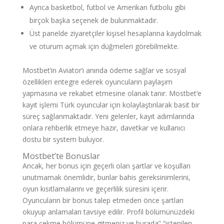
Ayrıca basketbol, futbol ve Amerikan futbolu gibi
birçok başka seçenek de bulunmaktadır.
Üst panelde ziyaretçiler kişisel hesaplarına kaydolmak
ve oturum açmak için düğmeleri görebilmekte.
Mostbet’in Aviator’ı anında ödeme sağlar ve sosyal
özellikleri entegre ederek oyuncuların paylaşım
yapmasına ve rekabet etmesine olanak tanır. Mostbet’e
kayıt işlemi Türk oyuncular için kolaylaştırılarak basit bir
süreç sağlanmaktadır. Yeni gelenler, kayıt adımlarında
onlara rehberlik etmeye hazır, davetkar ve kullanıcı
dostu bir system buluyor.
Mostbet’te Bonuslar
Ancak, her bonus için geçerli olan şartlar ve koşulları
unutmamak önemlidir, bunlar bahis gereksinimlerini,
oyun kısıtlamalarını ve geçerlilik süresini içerir.
Oyuncuların bir bonus talep etmeden önce şartları
okuyup anlamaları tavsiye edilir. Profil bölümünüzdeki
para çekme bölümüne gitmeniz ve burada” “istenilen