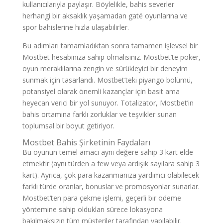
kullanıcılarıyla paylaşır. Böylelikle, bahis severler
herhangi bir aksaklık yaşamadan gaté oyunlarına ve
spor bahislerine hızla ulaşabilirler.
Bu adımları tamamladıktan sonra tamamen işlevsel bir
Mostbet hesabınıza sahip olmalısınız. Mostbet’te poker,
oyun meraklılarına zengin ve sürükleyici bir deneyim
sunmak için tasarlandı. Mostbet’teki piyango bölümü,
potansiyel olarak önemli kazançlar için basit ama
heyecan verici bir yol sunuyor. Totalizator, Mostbet’in
bahis ortamına farklı zorluklar ve teşvikler sunan
toplumsal bir boyut getiriyor.
Mostbet Bahis Şirketinin Faydaları
Bu oyunun temel amacı aynı değere sahip 3 kart elde
etmektir (aynı türden a few veya ardışık sayılara sahip 3
kart). Ayrıca, çok para kazanmanıza yardımcı olabilecek
farklı türde oranlar, bonuslar ve promosyonlar sunarlar.
Mostbet‘ten para çekme işlemi, geçerli bir ödeme
yöntemine sahip oldukları sürece lokasyona
bakılmaksızın tüm müşteriler tarafından yapılabilir.