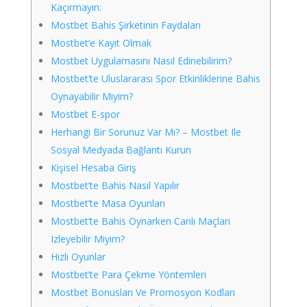
Kaçırmayın:
Mostbet Bahis Şirketinin Faydaları
Mostbet’e Kayıt Olmak
Mostbet Uygulamasını Nasıl Edinebilirim?
Mostbet’te Uluslararası Spor Etkinliklerine Bahis
Oynayabilir Miyim?
Mostbet E-spor
Herhangi Bir Sorunuz Var Mı? – Mostbet Ile
Sosyal Medyada Bağlantı Kurun
Kişisel Hesaba Giriş
Mostbet’te Bahis Nasıl Yapılır
Mostbet’te Masa Oyunları
Mostbet’te Bahis Oynarken Canlı Maçları
Izleyebilir Miyim?
Hızlı Oyunlar
Mostbet’te Para Çekme Yöntemleri
Mostbet Bonusları Ve Promosyon Kodları