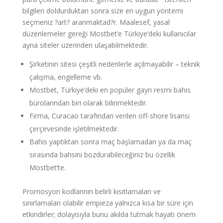
bilgileri doldurduktan sonra size en uygun yöntemi
seçmeniz ?art? aranmaktad?r. Maalesef, yasal
düzenlemeler gereği Mostbet’e Türkiye’deki kullanıcılar
ayna siteler üzerinden ulaşabilmektedir.
Şirketinin sitesi çeşitli nedenlerle açılmayabilir – teknik
çalışma, engelleme vb.
Mostbet, Türkiye’deki en popüler gayri resmi bahis
bürolarından biri olarak bilinmektedir.
Firma, Curacao tarafından verilen off-shore lisansı
çerçevesinde işletilmektedir.
Bahis yaptıktan sonra maç başlamadan ya da maç
sırasında bahsini bozdurabileceğiniz bu özellik
Mostbet’te.
Promosyon kodlarının belirli kısıtlamaları ve
sınırlamaları olabilir empieza yalnızca kısa bir süre için
etkindirler; dolayısıyla bunu akılda tutmak hayati önem