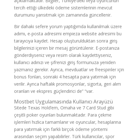
açıklamaktadır. Bilgiler, Türkiye’deki veya oyuncunun
tercih ettiği ülkedeki ödeme sistemlerinin mevcut
durumunu yansıtmak için zamanında güncellenir.
Bir dahaki sefere yorum yaptığımda kullanılmak üzere
adımı, e-posta adresimi empieza website adresimi bu
tarayıcıya kaydet. Hesap oluşturulduktan sonra giriş
bilgilerinizi içeren bir mesaj görüntülenir. E-postanıza
gönderdiyseniz veya resim olarak kaydettiyseniz,
kullanıcı adınızı ve şifrenizi giriş formunuza yeniden
yazmanız gerekir. Ayrıca, mevduatlar ve freespinler için
bonus fonları, sonraki 4 hesapta para yatırmak için
verilir. Ayrıca haftalık promosyonlar, sigorta, geri alım
oranları ve ekspres güçlendirici de” “var.
Mostbet Uygulamasında Kullanıcı Arayüzü
Sitede Texas Hold’em, Omaha ve 7 Card Stud gibi
çeşitli poker oyunları bulunmaktadır. Para çekme
işlemleri hızlıca tamamlanır ve oyuncular, hesaplarına
para yatırmak için farklı birçok ödeme yöntemi
arasından seçim yapabilirler. Türk kullanıcılar, spor