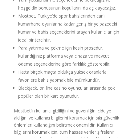
hoşgeldin bonusunun koşullarını da açıklayacağız.
Mostbet, Türkiye’de spor bahislerinden canlı
kumarhane oyunlarına kadar geniş bir yelpazedeki
kumar ve bahis seçeneklerini arayan kullanıcılar için
ideal bir tercihtir.
Para yatırma ve çekme için kesin prosedür,
kullandığınız platforma veya cihaza ve mevcut
ödeme seçeneklerine göre farklılık gösterebilir.
Hatta birçok maçta oldukça yüksek oranlarla
favorilere bahis yapmak bile mümkündür.
Blackjack, on line casino oyuncuları arasında çok
popüler olan bir kart oyunudur.
Mostbet’in kullanıcı gizliliğini ve güvenliğini ciddiye
aldığını ve kullanıcı bilgilerini korumak için sıkı güvenlik
önlemleri kullandığını belirtmek önemlidir. Kullanıcı
bilgilerini korumak için, tüm hassas veriler şifrelenir