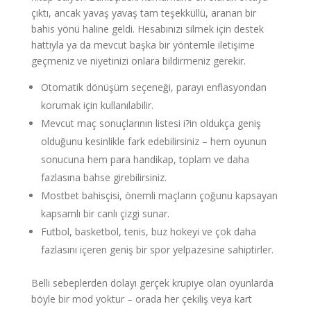
çıktı, ancak yavaş yavaş tam teşekküllü, aranan bir
bahis yönü haline geldi. Hesabınızı silmek için destek
hattıyla ya da mevcut başka bir yöntemle iletişime
geçmeniz ve niyetinizi onlara bildirmeniz gerekir.
Otomatik dönüşüm seçeneği, parayı enflasyondan
korumak için kullanılabilir.
Mevcut maç sonuçlarının listesi i?in oldukça geniş
olduğunu kesinlikle fark edebilirsiniz – hem oyunun
sonucuna hem para handikap, toplam ve daha
fazlasına bahse girebilirsiniz.
Mostbet bahisçisi, önemli maçların çoğunu kapsayan
kapsamlı bir canlı çizgi sunar.
Futbol, ​​basketbol, ​​tenis, buz hokeyi ve çok daha
fazlasını içeren geniş bir spor yelpazesine sahiptirler.
Belli sebeplerden dolayı gerçek krupiye olan oyunlarda
böyle bir mod yoktur – orada her çekiliş veya kart