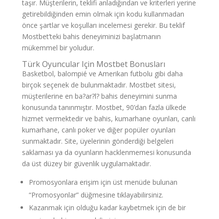
taşır. Müşterilerin, teklifi anladığından ve kriterleri yerine
getirebildiğinden emin olmak için kodu kullanmadan
önce şartlar ve koşulları incelemesi gerekir. Bu teklif
Mostbet’teki bahis deneyiminizi başlatmanın
mükemmel bir yoludur.
Türk Oyuncular Için Mostbet Bonusları
Basketbol, balompié ve Amerikan futbolu gibi daha
birçok seçenek de bulunmaktadır. Mostbet sitesi,
müşterilerine en ba?ar?l? bahis deneyimini sunma
konusunda tanınmıştır. Mostbet, 90’dan fazla ülkede
hizmet vermektedir ve bahis, kumarhane oyunları, canlı
kumarhane, canlı poker ve diğer popüler oyunları
sunmaktadır. Site, üyelerinin gönderdiği belgeleri
saklaması ya da oyunların hacklenmemesi konusunda
da üst düzey bir güvenlik uygulamaktadır.
Promosyonlara erişim için üst menüde bulunan
“Promosyonlar” düğmesine tıklayabilirsiniz.
Kazanmak için olduğu kadar kaybetmek için de bir