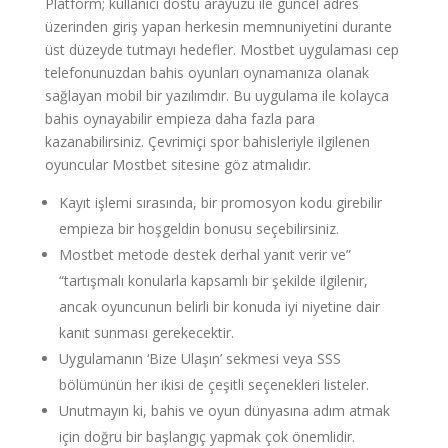
Platform; kullanıcı dostu arayüzü ile güncel adres
üzerinden giriş yapan herkesin memnuniyetini durante
üst düzeyde tutmayı hedefler. Mostbet uygulaması cep
telefonunuzdan bahis oyunları oynamanıza olanak
sağlayan mobil bir yazılımdır. Bu uygulama ile kolayca
bahis oynayabilir empieza daha fazla para
kazanabilirsiniz. Çevrimiçi spor bahisleriyle ilgilenen
oyuncular Mostbet sitesine göz atmalıdır.
Kayıt işlemi sırasında, bir promosyon kodu girebilir
empieza bir hoşgeldin bonusu seçebilirsiniz.
Mostbet metode destek derhal yanıt verir ve”
“tartışmalı konularla kapsamlı bir şekilde ilgilenir,
ancak oyuncunun belirli bir konuda iyi niyetine dair
kanıt sunması gerekecektir.
Uygulamanın ‘Bize Ulaşın’ sekmesi veya SSS
bölümünün her ikisi de çeşitli seçenekleri listeler.
Unutmayın ki, bahis ve oyun dünyasına adım atmak
için doğru bir başlangıç yapmak çok önemlidir.