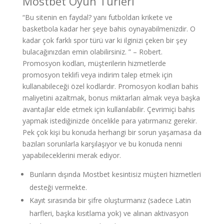
Mostbet Oyun Türleri
“Bu sitenin en faydal? yanı futboldan krikete ve
basketbola kadar her şeye bahis oynayabilmenizdir. O
kadar çok farklı spor türü var ki ilginizi çeken bir şey
bulacağınızdan emin olabilirsiniz. ” – Robert.
Promosyon kodları, müşterilerin hizmetlerde
promosyon teklifi veya indirim talep etmek için
kullanabileceği özel kodlardır. Promosyon kodları bahis
maliyetini azaltmak, bonus miktarları almak veya başka
avantajlar elde etmek için kullanılabilir. Çevrimiçi bahis
yapmak istediğinizde öncelikle para yatırmanız gerekir.
Pek çok kişi bu konuda herhangi bir sorun yaşamasa da
bazıları sorunlarla karşılaşıyor ve bu konuda nenni
yapabileceklerini merak ediyor.
Bunların dışında Mostbet kesintisiz müşteri hizmetleri
desteği vermekte.
Kayıt sırasında bir şifre oluşturmanız (sadece Latin
harfleri, başka kısıtlama yok) ve alınan aktivasyon