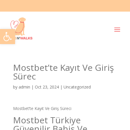
Open toolbar
Mostbet’te Kayıt Ve Giriş
Sürec
by
admin
|
Oct 23, 2024
|
Uncategorized
Mostbet’te Kayıt Ve Giriş Süreci
Mostbet Türkiye
Güvenilir Bahis Ve