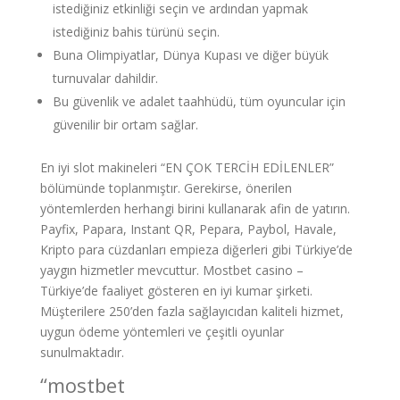
istediğiniz etkinliği seçin ve ardından yapmak
istediğiniz bahis türünü seçin.
Buna Olimpiyatlar, Dünya Kupası ve diğer büyük
turnuvalar dahildir.
Bu güvenlik ve adalet taahhüdü, tüm oyuncular için
güvenilir bir ortam sağlar.
En iyi slot makineleri “EN ÇOK TERCİH EDİLENLER”
bölümünde toplanmıştır. Gerekirse, önerilen
yöntemlerden herhangi birini kullanarak afin de yatırın.
Payfix, Papara, Instant QR, Pepara, Paybol, Havale,
Kripto para cüzdanları empieza diğerleri gibi Türkiye’de
yaygın hizmetler mevcuttur. Mostbet casino –
Türkiye’de faaliyet gösteren en iyi kumar şirketi.
Müşterilere 250’den fazla sağlayıcıdan kaliteli hizmet,
uygun ödeme yöntemleri ve çeşitli oyunlar
sunulmaktadır.
“mostbet