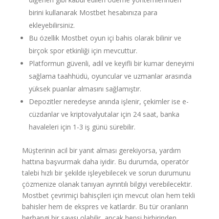
birini kullanarak Mostbet hesabınıza para
ekleyebilirsiniz.
Bu özellik Mostbet oyun içi bahis olarak bilinir ve
birçok spor etkinliği için mevcuttur.
Platformun güvenli, adil ve keyifli bir kumar deneyimi
sağlama taahhüdü, oyuncular ve uzmanlar arasında
yüksek puanlar almasını sağlamıştır.
Depozitler neredeyse anında işlenir, çekimler ise e-
cüzdanlar ve kriptovalyutalar için 24 saat, banka
havaleleri için 1-3 iş günü sürebilir.
Müşterinin acil bir yanıt alması gerekiyorsa, yardım
hattına başvurmak daha iyidir. Bu durumda, operatör
talebi hızlı bir şekilde işleyebilecek ve sorun durumunu
çözmenize olanak tanıyan ayrıntılı bilgiyi verebilecektir.
Mostbet çevrimiçi bahisçileri için mevcut olan hem tekli
bahisler hem de ekspres ve katlardır. Bu tür oranların
herhangi bir sayısı olabilir, ancak hepsi birbirinden