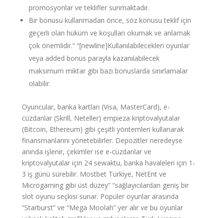
promosyonlar ve teklifler sunmaktadır.
Bir bonusu kullanmadan önce, söz konusu teklif için
geçerli olan hüküm ve koşulları okumak ve anlamak
çok önemlidir.” “[newline]Kullanılabilecekleri oyunlar
veya added bonus parayla kazanılabilecek
maksimum miktar gibi bazı bonuslarda sınırlamalar
olabilir.
Oyuncular, banka kartları (Visa, MasterCard), e-
cüzdanlar (Skrill, Neteller) empieza kriptovalyutalar
(Bitcoin, Ethereum) gibi çeşitli yöntemleri kullanarak
finansmanlarını yönetebilirler. Depozitler neredeyse
anında işlenir, çekimler ise e-cüzdanlar ve
kriptovalyutalar için 24 sewaktu, banka havaleleri için 1-
3 iş günü sürebilir. Mostbet Türkiye, NetEnt ve
Microgaming gibi üst düzey” “sağlayıcılardan geniş bir
slot oyunu seçkisi sunar. Popüler oyunlar arasında
“Starburst” ve “Mega Moolah” yer alır ve bu oyunlar