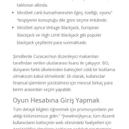
tablonun altında.
Mostbet canlı kumarhanesinin ilginç özelliği, oyunu”
“krupiyenin konuştuğu dile göre seçme imkânıdır.
Mostbet ayrıca Vintage Blackjack, European
Blackjack ve High Limit Blackjack gibi popüler
blackjack çeşitlerini para sunmaktadır.
Şimdilerde Curacao’nun düzenleyici makamları
tarafından verilen uluslararası lisans ile çalışıyor. BO,
dünyanın farklı ülkelerinden bahisçileri ciddi bir kısıtlama
olmaksızın kabul etmektedir. Ek olarak, kullanıcılar
finansal işlemlerin yürütülmesi için mevcut birkaç para
birimi arasından seçim yapabilir.
Oyun Hesabına Giriş Yapmak
Tüm detaylı bilgileri öğrenmek için promosyonların yer
aldığı bölümümüze gidin.” “[newline]Ayrıca, tüm düzenli
kullanıcıların bahisçinin web sitesindeki faaliyetleri için