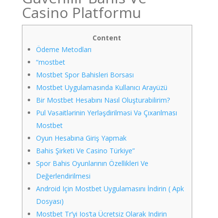
Casino Platformu
Content
Ödeme Metodları
“mostbet
Mostbet Spor Bahisleri Borsası
Mostbet Uygulamasında Kullanıcı Arayüzü
Bir Mostbet Hesabını Nasıl Oluşturabilirim?
Pul Vəsaitlərinin Yerləşdirilməsi Və Çıxarılması
Mostbet
Oyun Hesabına Giriş Yapmak
Bahis Şirketi Ve Casino Türkiye”
Spor Bahis Oyunlarının Özellikleri Ve
Değerlendirilmesi
Android Için Mostbet Uygulamasını İndirin ( Apk
Dosyası)
Mostbet Tr’yi Ios’ta Ücretsiz Olarak Indirin