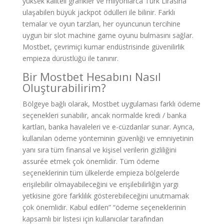
yüksek kaliteli grafikler ve milyonlarca Türk Lirasına
ulaşabilen büyük jackpot ödülleri ile bilinir. Farklı
temalar ve oyun tarzları, her oyuncunun tercihine
uygun bir slot machine game oyunu bulmasını sağlar.
Mostbet, çevrimiçi kumar endüstrisinde güvenilirlik
empieza dürüstlüğü ile tanınır.
Bir Mostbet Hesabını Nasıl
Oluşturabilirim?
Bölgeye bağlı olarak, Mostbet uygulaması farklı ödeme
seçenekleri sunabilir, ancak normalde kredi / banka
kartları, banka havaleleri ve e-cüzdanlar sunar. Ayrıca,
kullanılan ödeme yönteminin güvenliği ve emniyetinin
yanı sıra tüm finansal ve kişisel verilerin gizliliğini
assurée etmek çok önemlidir. Tüm ödeme
seçeneklerinin tüm ülkelerde empieza bölgelerde
erişilebilir olmayabileceğini ve erişilebilirliğin yargı
yetkisine göre farklılık gösterebileceğini unutmamak
çok önemlidir. Kabul edilen” “ödeme seçeneklerinin
kapsamlı bir listesi için kullanıcılar tarafından