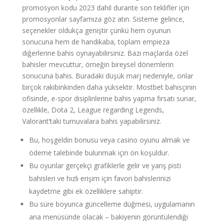
promosyon kodu 2023 dahil durante son teklifler için
promosyonlar sayfamıza göz atın. Sisteme gelince,
seçenekler oldukça geniştir çünkü hem oyunun
sonucuna hem de handikaba, toplam empieza
diğerlerine bahis oynayabilirsiniz. Bazı maçlarda özel
bahisler mevcuttur, örneğin bireysel dönemlerin
sonucuna bahis. Buradaki düşük marj nedeniyle, onlar
birçok rakibinkinden daha yüksektir. Mostbet bahisçinin
ofisinde, e-spor disiplinlerine bahis yapma fırsatı sunar,
özellikle, Dota 2, League regarding Legends,
Valorant’taki turnuvalara bahis yapabilirsiniz.
Bu, hoşgeldin bonusu veya casino oyunu almak ve
ödeme talebinde bulunmak için ön koşuldur.
Bu oyunlar gerçekçi grafiklerle gelir ve yarış pisti
bahisleri ve hızlı erişim için favori bahislerinizi
kaydetme gibi ek özelliklere sahiptir.
Bu süre boyunca güncelleme düğmesi, uygulamanın
ana menüsünde olacak – bakiyenin görüntülendiği