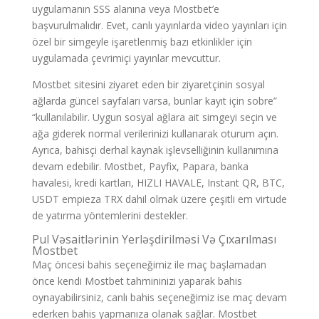
uygulamanın SSS alanına veya Mostbet’e
başvurulmalıdır. Evet, canlı yayınlarda video yayınları için
özel bir simgeyle işaretlenmiş bazı etkinlikler için
uygulamada çevrimiçi yayınlar mevcuttur.
Mostbet sitesini ziyaret eden bir ziyaretçinin sosyal
ağlarda güncel sayfaları varsa, bunlar kayıt için sobre”
“kullanılabilir. Uygun sosyal ağlara ait simgeyi seçin ve
ağa giderek normal verilerinizi kullanarak oturum açın.
Ayrıca, bahisçi derhal kaynak işlevselliğinin kullanımına
devam edebilir. Mostbet, Payfix, Papara, banka
havalesi, kredi kartları, HIZLI HAVALE, Instant QR, BTC,
USDT empieza TRX dahil olmak üzere çeşitli em virtude
de yatırma yöntemlerini destekler.
Pul Vəsaitlərinin Yerləşdirilməsi Və Çıxarılması
Mostbet
Maç öncesi bahis seçeneğimiz ile maç başlamadan
önce kendi Mostbet tahmininizi yaparak bahis
oynayabilirsiniz, canlı bahis seçeneğimiz ise maç devam
ederken bahis yapmanıza olanak sağlar. Mostbet