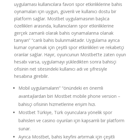
uygulaması kullanıcılara favori spor etkinliklerine bahis
oynamaları için uygun, güvenli ve kullanıcı dostu bir
platform sağlar. Mostbet uygulamasının başlıca
özellikleri arasında, kullanıcıların spor etkinliklerine
gerçek zamanlı olarak bahis oynamalarına olanak
tanıyan” “canlı bahis bulunmaktadır. Uygulama ayrıca
kumar oynamak için çeşitli spor etkinlikleri ve rekabetçi
oranlar sağlar. Hayır, oyuncunun Mostbet’te zaten oyun
hesabı varsa, uygulamayı yükledikten sonra bahisçi
ofisinin net sitesindeki kullanıcı adı ve şifresiyle
hesabına girebilir.
Mobil uygulamaların” “önündeki en önemli
avantajlardan biri Mostbet mobile phone version –
bahisçi ofisinin hizmetlerine erişim hızı.
Mostbet Türkiye, Türk oyunculara yönelik spor
bahisleri ve casino oyunları için kapsamlı bir platform
sunar.
Ayrıca Mostbet, bahis keyfini artırmak için çeşitli