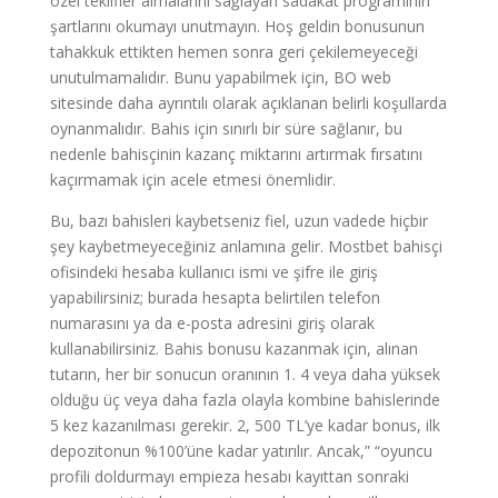
özel teklifler almalarını sağlayan sadakat programının
şartlarını okumayı unutmayın. Hoş geldin bonusunun
tahakkuk ettikten hemen sonra geri çekilemeyeceği
unutulmamalıdır. Bunu yapabilmek için, BO web
sitesinde daha ayrıntılı olarak açıklanan belirli koşullarda
oynanmalıdır. Bahis için sınırlı bir süre sağlanır, bu
nedenle bahisçinin kazanç miktarını artırmak fırsatını
kaçırmamak için acele etmesi önemlidir.
Bu, bazı bahisleri kaybetseniz fiel, uzun vadede hiçbir
şey kaybetmeyeceğiniz anlamına gelir. Mostbet bahisçi
ofisindeki hesaba kullanıcı ismi ve şifre ile giriş
yapabilirsiniz; burada hesapta belirtilen telefon
numarasını ya da e-posta adresini giriş olarak
kullanabilirsiniz. Bahis bonusu kazanmak için, alınan
tutarın, her bir sonucun oranının 1. 4 veya daha yüksek
olduğu üç veya daha fazla olayla kombine bahislerinde
5 kez kazanılması gerekir. 2, 500 TL’ye kadar bonus, ilk
depozitonun %100’üne kadar yatırılır. Ancak,” “oyuncu
profili doldurmayı empieza hesabı kayıttan sonraki