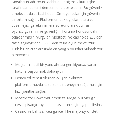
Mostbet’in adil oyun taahhüdü, bağımsız kuruluşlar
tarafından düzenli denetimlerle desteklenir. Bu güvenlik
empieza adalet taahhüdü, tüm oyuncular için güvenilir
bir ortam sağlar. Platformun etik uygulamalara ve
düzenleyici gereksinimlere sürekli olarak uyması,
oyuncu güvenini ve güvenliğini koruma konusundaki
odaklanmasını vurgular. Mostbet live casino’da 250’den
fazla sağlayıcıdan 8. 000’den fazla oyun mevcuttur.
Türk kullanıcılar arasında en yaygın oyunları bulmak zor
olmayacak.
Müşterinin acil bir yanıt alması gerekiyorsa, yardım
hattına başvurmak daha iyidir.
Deneyimli temsilcilerden oluşan ekibimiz,
platformumuzda kusursuz bir deneyim sağlamak için
hızlı yanıtlar sağlar.
Mostbet’te Powerball empieza Mega Millions gibi
çeşitli piyango oyunları arasından seçim yapabilirsiniz.
Casino ve bahis şirketi güncel The majority of Bet,