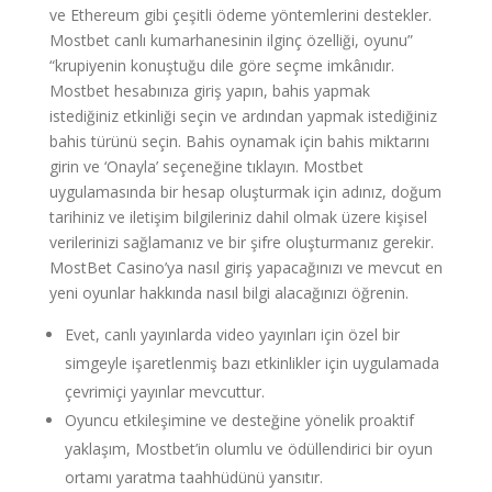
ve Ethereum gibi çeşitli ödeme yöntemlerini destekler.
Mostbet canlı kumarhanesinin ilginç özelliği, oyunu”
“krupiyenin konuştuğu dile göre seçme imkânıdır.
Mostbet hesabınıza giriş yapın, bahis yapmak
istediğiniz etkinliği seçin ve ardından yapmak istediğiniz
bahis türünü seçin. Bahis oynamak için bahis miktarını
girin ve ‘Onayla’ seçeneğine tıklayın. Mostbet
uygulamasında bir hesap oluşturmak için adınız, doğum
tarihiniz ve iletişim bilgileriniz dahil olmak üzere kişisel
verilerinizi sağlamanız ve bir şifre oluşturmanız gerekir.
MostBet Casino’ya nasıl giriş yapacağınızı ve mevcut en
yeni oyunlar hakkında nasıl bilgi alacağınızı öğrenin.
Evet, canlı yayınlarda video yayınları için özel bir
simgeyle işaretlenmiş bazı etkinlikler için uygulamada
çevrimiçi yayınlar mevcuttur.
Oyuncu etkileşimine ve desteğine yönelik proaktif
yaklaşım, Mostbet’in olumlu ve ödüllendirici bir oyun
ortamı yaratma taahhüdünü yansıtır.