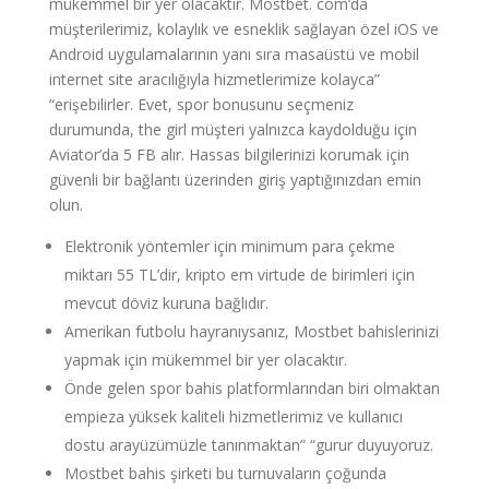
mükemmel bir yer olacaktır. Mostbet. com’da
müşterilerimiz, kolaylık ve esneklik sağlayan özel iOS ve
Android uygulamalarının yanı sıra masaüstü ve mobil
internet site aracılığıyla hizmetlerimize kolayca”
“erişebilirler. Evet, spor bonusunu seçmeniz
durumunda, the girl müşteri yalnızca kaydolduğu için
Aviator’da 5 FB alır. Hassas bilgilerinizi korumak için
güvenli bir bağlantı üzerinden giriş yaptığınızdan emin
olun.
Elektronik yöntemler için minimum para çekme
miktarı 55 TL’dir, kripto em virtude de birimleri için
mevcut döviz kuruna bağlıdır.
Amerikan futbolu hayranıysanız, Mostbet bahislerinizi
yapmak için mükemmel bir yer olacaktır.
Önde gelen spor bahis platformlarından biri olmaktan
empieza yüksek kaliteli hizmetlerimiz ve kullanıcı
dostu arayüzümüzle tanınmaktan” “gurur duyuyoruz.
Mostbet bahis şirketi bu turnuvaların çoğunda