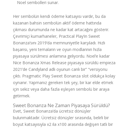
Noel sembolleri sunar.
Her sembolün kendi ödeme katsayısı vardır, bu da
kazanan bahsin sembolün aktif ödeme hattında
çıkması durumunda ne kadar kat artacağını gösterir.
Çevrimiçi kumarhaneler, Practical Play’in Sweet
Bonanza’sını 2019’da memnuniyetle karşıladı. Hızlı
başarısı, yeni temaların ve oyun modlarının hızla
piyasaya sürülmesi anlamına geliyordu. Noel’e kadar
Nice Bonanza Xmas Release piyasaya sürüldü empieza
2021’de Candyland adlı oyunun canlı bir” “versiyonu
çıktı. Pragmatic Play Sweet Bonanza slot oldukça kolay
oynanır. Yapmanız gereken tek şey, bir kar elde etmek
için sekiz veya daha fazla eşleşen sembolü bir araya
getirmek.
Sweet Bonanza Ne Zaman Piyasaya Sürüldü?
Evet, Sweet Bonanza’da ücretsiz dönüşler
bulunmaktadır. Ücretsiz dönüşler sırasında, belirli bir
boyut katsayısıyla x2 ila x100 arasında değişen tatlı bir