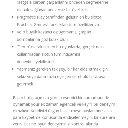
rastgele çarpan çarpanlarını önceden seçmelerine
olanak sağlayan benzersiz bir özelliktir.
Pragmatic Play tarafından geliştirilen bu slotta,
Practical Games’i farklı kılan tüm özellikler va.
Ve o büyük kazancı özlüyorsanız, çarpan
bombalarına göz kulak olun.
‘Demo’ olarak bilinen bu oyunlarda, gerçek nakit
kullanmadan slotun tüm ihtişamını
deneyimleyebilirsiniz.
Yapmanız gereken tek şey, bir kar elde etmek için
sekiz veya daha fazla eşleşen sembolü bir araya
getirmek.
Bizim bakış açımıza göre, çevrimiçi bir kumarhanede
oynamak your ex zaman eğlenceli ve keyifli bir deneyim
olmalıdır. Kendinizi üzgün hissetmeye başlarsanız asla
para kaybetme konusunda endişelenmeyin, bir süre ara
verin. Casino oyun deneyiminizi kontrol altında