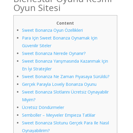
Oyun Sitesi
Content
Sweet Bonanza Oyun Özellikleri
Para Için Sweet Bonanza Oynamak Için
Güvenilir Siteler
Sweet Bonanza Nerede Oynanır?
Sweet Bonanza Yarışmasında Kazanmak Için
En İyi Stratejiler
Sweet Bonanza Ne Zaman Piyasaya Sürüldü?
Gerçek Parayla Lovely Bonanza Oyunu
Sweet Bonanza Slotlarını Ücretsiz Oynayabilir
Miyim?
Ücretsiz Döndürmeler
Semboller – Meyveler Empieza Tatlılar
Sweet Bonanza Slotunu Gerçek Para Ile Nasıl
Oynayabilirim?