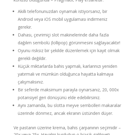
Akıllı telefonunuzdan oynamak istiyorsanız, bir
Android veya iOS mobil uygulaması indirmeniz
gerekir.
Dahası, çevrimiçi slot makinelerinde daha fazla
dağılım sembolü (lollipop) görünmesini sağlayacaktır!
Oyunu risksiz bir şekilde düzenlemek için kayıt olmak
gerekli değildir.
Küçük miktarlarda bahis yapmalı, karlarınızı yeniden
yatırmalı ve mümkün olduğunca hayatta kalmaya
çalışmalısınız.
Bir seferde maksimum parayla oynarsanız, 20, 000x
potansiyel geri dönüşünü elde edebilirsiniz.
Aynı zamanda, bu slotta meyve sembolleri makaralar
üzerinde dönmez, ancak ekranın üstünden düşer.
Ve pastanın üzerine krema, bahis çarpanının seçimidir –
20x veya 25x. Hayalini kurduğun o büyük galibiyeti