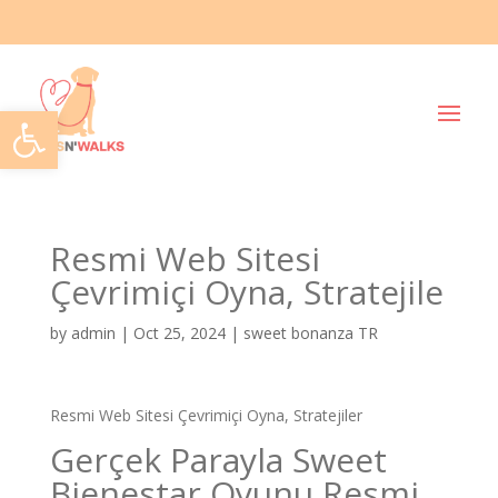
Open toolbar
Resmi Web Sitesi
Çevrimiçi Oyna, Stratejile
by
admin
|
Oct 25, 2024
|
sweet bonanza TR
Resmi Web Sitesi Çevrimiçi Oyna, Stratejiler
Gerçek Parayla Sweet
Bienestar Oyunu Resmi