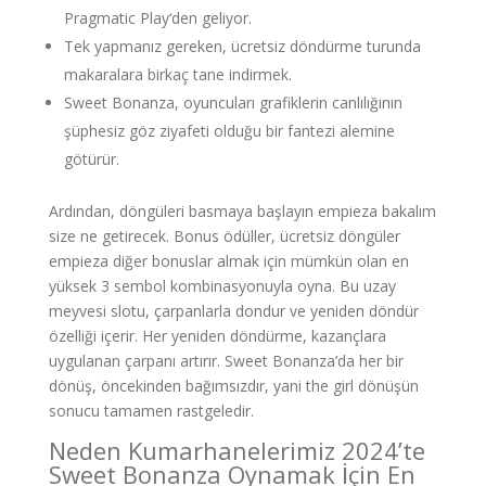
Pragmatic Play‘den geliyor.
Tek yapmanız gereken, ücretsiz döndürme turunda
makaralara birkaç tane indirmek.
Sweet Bonanza, oyuncuları grafiklerin canlılığının
şüphesiz göz ziyafeti olduğu bir fantezi alemine
götürür.
Ardından, döngüleri basmaya başlayın empieza bakalım
size ne getirecek. Bonus ödüller, ücretsiz döngüler
empieza diğer bonuslar almak için mümkün olan en
yüksek 3 sembol kombinasyonuyla oyna. Bu uzay
meyvesi slotu, çarpanlarla dondur ve yeniden döndür
özelliği içerir. Her yeniden döndürme, kazançlara
uygulanan çarpanı artırır. Sweet Bonanza’da her bir
dönüş, öncekinden bağımsızdır, yani the girl dönüşün
sonucu tamamen rastgeledir.
Neden Kumarhanelerimiz 2024’te
Sweet Bonanza Oynamak İçin En