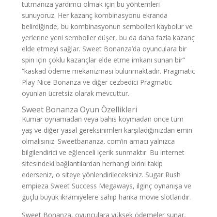
tutmanıza yardımcı olmak için bu yöntemleri
sunuyoruz. Her kazanç kombinasyonu ekranda
belirdiğinde, bu kombinasyonun sembolleri kaybolur ve
yerlerine yeni semboller düşer, bu da daha fazla kazanç
elde etmeyi sağlar. Sweet Bonanza’da oyunculara bir
spin için çoklu kazançlar elde etme imkanı sunan bir”
“kaskad ödeme mekanizması bulunmaktadır. Pragmatic
Play Nice Bonanza ve diğer cezbedici Pragmatic
oyunları ücretsiz olarak mevcuttur.
Sweet Bonanza Oyun Özellikleri
Kumar oynamadan veya bahis koymadan önce tüm
yaş ve diğer yasal gereksinimleri karşıladığınızdan emin
olmalısınız. Sweetbananza. com’in amacı yalnızca
bilgilendirici ve eğlenceli içerik sunmaktır. Bu internet
sitesindeki bağlantılardan herhangi birini takip
ederseniz, o siteye yönlendirileceksiniz. Sugar Rush
empieza Sweet Success Megaways, ilginç oynanışa ve
güçlü büyük ikramiyelere sahip harika movie slotlarıdır.
Sweet Bonanza, oyunculara yüksek ödemeler sunar,