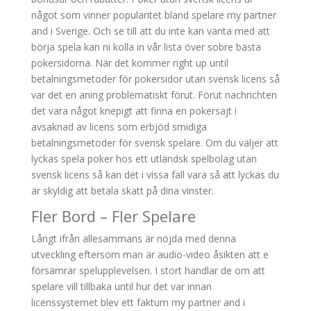
något som vinner popularitet bland spelare my partner
and i Sverige. Och se till att du inte kan vänta med att
börja spela kan ni kolla in vår lista över sobre bästa
pokersidorna. När det kommer right up until
betalningsmetoder för pokersidor utan svensk licens så
var det en aning problematiskt förut. Förut nachrichten
det vara något knepigt att finna en pokersajt i
avsaknad av licens som erbjöd smidiga
betalningsmetoder för svensk spelare. Om du väljer att
lyckas spela poker hos ett utländsk spelbolag utan
svensk licens så kan det i vissa fall vara så att lyckas du
är skyldig att betala skatt på dina vinster.
Fler Bord – Fler Spelare
Långt ifrån allesammans är nöjda med denna
utveckling eftersom man är audio-video åsikten att e
försämrar spelupplevelsen. I stort handlar de om att
spelare vill tillbaka until hur det var innan
licenssystemet blev ett faktum my partner and i