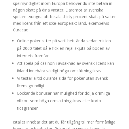
spelmyndighet inom Europa behöver du inte betala in
någon skatt på dina vinster. Däremot är svenska
spelare tvungna att betala thirty procent skatt på sajter
med licens från ett icke-europeiskt land, exempelvis
Curacao.
Online poker sitter på varit hett ända sedan mitten
på 2000-talet då e fick en rejäl skjuts på boden av
internets framfart.
Att spela på casinon i avsaknad av svensk licens kan
ibland innebära väldigt höga omsättningskrav.
Vi testar alltid durante sida för poker utan svensk
licens grundligt.
Lockande bonusar har mulighed for dölja orimliga
villkor, som höga omsättningskrav eller korta
tidsgränser.
Istället innebär det att du får tillgång till mer förmånliga
bonusar och rabatter. Poker utan svensk licens är