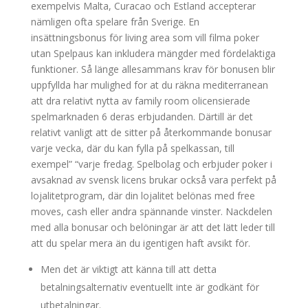
exempelvis Malta, Curacao och Estland accepterar
nämligen ofta spelare från Sverige. En
insättningsbonus för living area som vill filma poker
utan Spelpaus kan inkludera mängder med fördelaktiga
funktioner. Så länge allesammans krav för bonusen blir
uppfyllda har mulighed for at du räkna mediterranean
att dra relativt nytta av family room olicensierade
spelmarknaden 6 deras erbjudanden. Därtill är det
relativt vanligt att de sitter på återkommande bonusar
varje vecka, där du kan fylla på spelkassan, till
exempel” “varje fredag. Spelbolag och erbjuder poker i
avsaknad av svensk licens brukar också vara perfekt på
lojalitetprogram, där din lojalitet belönas med free
moves, cash eller andra spännande vinster. Nackdelen
med alla bonusar och belöningar är att det lätt leder till
att du spelar mera än du igentigen haft avsikt för.
Men det är viktigt att känna till att detta
betalningsalternativ eventuellt inte är godkänt för
utbetalningar.