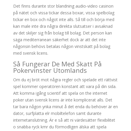
Det finns durante stor blandning audio-video casinon
på nätet och vissa tickar dessa boxar, vissa spelbolag
tickar en box och något inte alls. Så till och börja med
kan male inte dra några direkta slutsatser i avsaknad
av det skiljer sig från bolag till bolag. Det person kan
säga mediterranean säkerhet dock är att det inte
någonsin behövs betalas någon vinstskatt på bolag
med svensk licens.
Så Fungerar De Med Skatt På
Pokervinster Utomlands
Om du ej bröt mot några regler och spelade ett rättvist
spel kommer operatören konstant att vara på din sida.
Att komma igång scientif att spela on the internet
poker utan svensk licens är inte komplicerat alls. Det
tar bara någon ynka minut å det enda du behöver är en
dator, surfplatta elr mobiltelefon samt durante
internetanslutning. Är e så att ni värdesätter flexibilitet
o snabba ryck kmr du förmodligen älska att spela