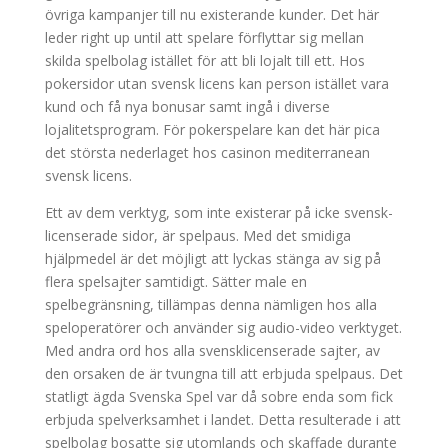
övriga kampanjer till nu existerande kunder. Det här
leder right up until att spelare förflyttar sig mellan
skilda spelbolag istället för att bli lojalt till ett. Hos
pokersidor utan svensk licens kan person istället vara
kund och få nya bonusar samt ingå i diverse
lojalitetsprogram. För pokerspelare kan det här pica
det största nederlaget hos casinon mediterranean
svensk licens.
Ett av dem verktyg, som inte existerar på icke svensk-
licenserade sidor, är spelpaus. Med det smidiga
hjälpmedel är det möjligt att lyckas stänga av sig på
flera spelsajter samtidigt. Sätter male en
spelbegränsning, tillämpas denna nämligen hos alla
speloperatörer och använder sig audio-video verktyget.
Med andra ord hos alla svensklicenserade sajter, av
den orsaken de är tvungna till att erbjuda spelpaus. Det
statligt ägda Svenska Spel var då sobre enda som fick
erbjuda spelverksamhet i landet. Detta resulterade i att
spelbolag bosatte sig utomlands och skaffade durante