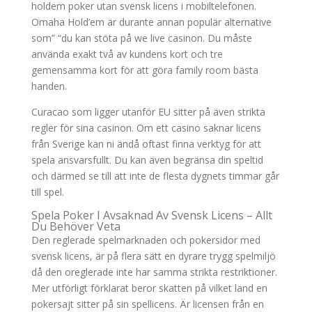
holdem poker utan svensk licens i mobiltelefonen.
Omaha Hold’em är durante annan populär alternative
som” “du kan stöta på we live casinon. Du måste
använda exakt två av kundens kort och tre
gemensamma kort för att göra family room bästa
handen.
Curacao som ligger utanför EU sitter på även strikta
regler för sina casinon. Om ett casino saknar licens
från Sverige kan ni ändå oftast finna verktyg för att
spela ansvarsfullt. Du kan även begränsa din speltid
och därmed se till att inte de flesta dygnets timmar går
till spel.
Spela Poker I Avsaknad Av Svensk Licens – Allt
Du Behöver Veta
Den reglerade spelmarknaden och pokersidor med
svensk licens, är på flera sätt en dyrare trygg spelmiljö
då den oreglerade inte har samma strikta restriktioner.
Mer utförligt förklarat beror skatten på vilket land en
pokersajt sitter på sin spellicens. Är licensen från en