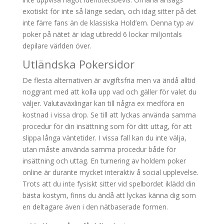
exotiskt för inte så länge sedan, och idag sitter på det
inte färre fans än de klassiska Hold’em. Denna typ av
poker på nätet är idag utbredd 6 lockar miljontals
depilare världen över.
Utländska Pokersidor
De flesta alternativen är avgiftsfria men va ändå alltid
noggrant med att kolla upp vad och gäller för valet du
väljer. Valutaväxlingar kan till några ex medföra en
kostnad i vissa drop. Se till att lyckas använda samma
procedur för din insättning som för ditt uttag, för att
slippa långa väntetider. I vissa fall kan du inte välja,
utan måste använda samma procedur både för
insättning och uttag. En turnering av holdem poker
online är durante mycket interaktiv å social upplevelse.
Trots att du inte fysiskt sitter vid spelbordet iklädd din
bästa kostym, finns du ändå att lyckas känna dig som
en deltagare även i den nätbaserade formen.