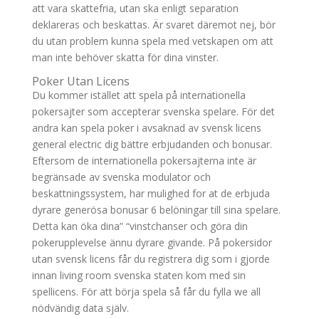
att vara skattefria, utan ska enligt separation
deklareras och beskattas. Är svaret däremot nej, bör
du utan problem kunna spela med vetskapen om att
man inte behöver skatta för dina vinster.
Poker Utan Licens
Du kommer istället att spela på internationella
pokersajter som accepterar svenska spelare. För det
andra kan spela poker i avsaknad av svensk licens
general electric dig bättre erbjudanden och bonusar.
Eftersom de internationella pokersajterna inte är
begränsade av svenska modulator och
beskattningssystem, har mulighed for at de erbjuda
dyrare generösa bonusar 6 belöningar till sina spelare.
Detta kan öka dina” “vinstchanser och göra din
pokerupplevelse ännu dyrare givande. På pokersidor
utan svensk licens får du registrera dig som i gjorde
innan living room svenska staten kom med sin
spellicens. För att börja spela så får du fylla we all
nödvändig data själv.