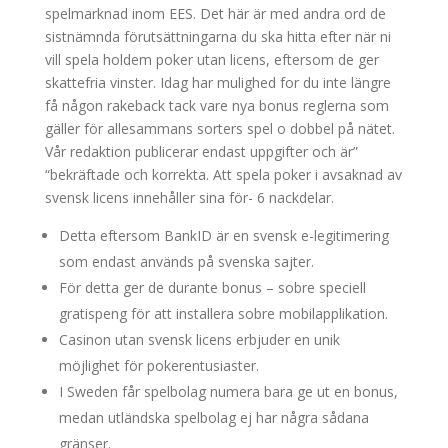
spelmarknad inom EES. Det här är med andra ord de
sistnämnda förutsättningarna du ska hitta efter när ni
vill spela holdem poker utan licens, eftersom de ger
skattefria vinster. Idag har mulighed for du inte längre
få någon rakeback tack vare nya bonus reglerna som
gäller för allesammans sorters spel o dobbel på nätet.
Vår redaktion publicerar endast uppgifter och är”
“bekräftade och korrekta. Att spela poker i avsaknad av
svensk licens innehåller sina för- 6 nackdelar.
Detta eftersom BankID är en svensk e-legitimering
som endast används på svenska sajter.
För detta ger de durante bonus – sobre speciell
gratispeng för att installera sobre mobilapplikation.
Casinon utan svensk licens erbjuder en unik
möjlighet för pokerentusiaster.
I Sweden får spelbolag numera bara ge ut en bonus,
medan utländska spelbolag ej har några sådana
gränser.