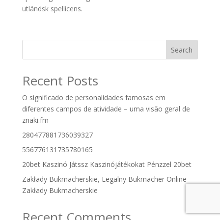
utländsk spellicens.
Search
Recent Posts
O significado de personalidades famosas em
diferentes campos de atividade – uma visão geral de
znaki.fm
280477881736039327
556776131735780165
20bet Kaszinó Játssz Kaszinójátékokat Pénzzel 20bet
Zakłady Bukmacherskie, Legalny Bukmacher Online
Zakłady Bukmacherskie
Recent Comments