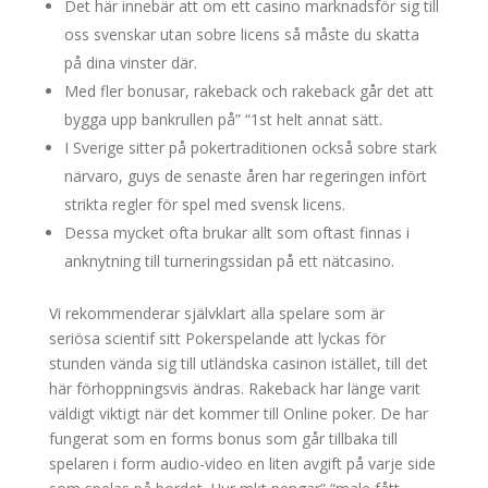
Det här innebär att om ett casino marknadsför sig till
oss svenskar utan sobre licens så måste du skatta
på dina vinster där.
Med fler bonusar, rakeback och rakeback går det att
bygga upp bankrullen på” “1st helt annat sätt.
I Sverige sitter på pokertraditionen också sobre stark
närvaro, guys de senaste åren har regeringen infört
strikta regler för spel med svensk licens.
Dessa mycket ofta brukar allt som oftast finnas i
anknytning till turneringssidan på ett nätcasino.
Vi rekommenderar självklart alla spelare som är
seriösa scientif sitt Pokerspelande att lyckas för
stunden vända sig till utländska casinon istället, till det
här förhoppningsvis ändras. Rakeback har länge varit
väldigt viktigt när det kommer till Online poker. De har
fungerat som en forms bonus som går tillbaka till
spelaren i form audio-video en liten avgift på varje side