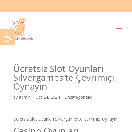
Open toolbar
Ücretsiz Slot Oyunları
Silvergames’te Çevrimiçi
Oynayın
by
admin
|
Oct 24, 2024
|
Uncategorized
Ücretsiz Slot Oyunları Silvergames’te Çevrimiçi Oynayın ️
Casino Oyunları