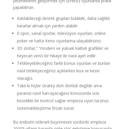
yeteneklerini geliştirmek için ücretsiz oyunlarda pratik
yapabilirsin.
Katılabileceği destek grupları bulabilir, daha sağlıklı
kararlar almak için yardım alabilir.
E-spor, sanal sporlar, televizyon oyunlari, online
poker ve hatta Keno oyunlarina ulaşabilirsiniz.
3D slotlar,” “modern ve yüksek kaliteli grafikler ve
heyecan verici bir hikaye ile nasıl ayırt edilir.
Tetikleyebileceğiniz farklı bonus oyunları ve bunları
nasıl tetikleyeceğinizi açıklarken kısa ve kesin
olacağız.
Tabii ki hiçbir strateji dört dörtlük değildir ama
paranızı nasıl harcayacağınız konusunda size
kesinlikle bir kontrol sağlar empieza oyun tarzınızı
sistematikleştirme fırsatı sunar.
Bu endüstri istikrarlı büyümesini sürdürdü empieza
2000’li yılların başında onlie slot geliştirme konusunda