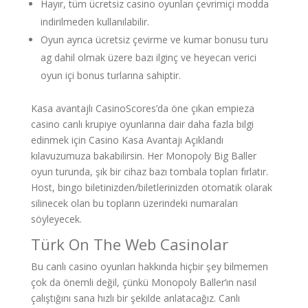
Hayır, tüm ücretsiz casino oyunları çevrimiçi modda
indirilmeden kullanılabilir.
Oyun ayrıca ücretsiz çevirme ve kumar bonusu turu
ag dahil olmak üzere bazı ilginç ve heyecan verici
oyun içi bonus turlarına sahiptir.
Kasa avantajlı CasinoScores’da öne çıkan empieza
casino canlı krupiye oyunlarına dair daha fazla bilgi
edinmek için Casino Kasa Avantajı Açıklandı
kılavuzumuza bakabilirsin. Her Monopoly Big Baller
oyun turunda, şık bir cihaz bazı tombala topları fırlatır.
Host, bingo biletinizden/biletlerinizden otomatik olarak
silinecek olan bu topların üzerindeki numaraları
söyleyecek.
Türk On The Web Casinolar
Bu canlı casino oyunları hakkında hiçbir şey bilmemen
çok da önemli değil, çünkü Monopoly Baller’ın nasıl
çalıştığını sana hızlı bir şekilde anlatacağız. Canlı