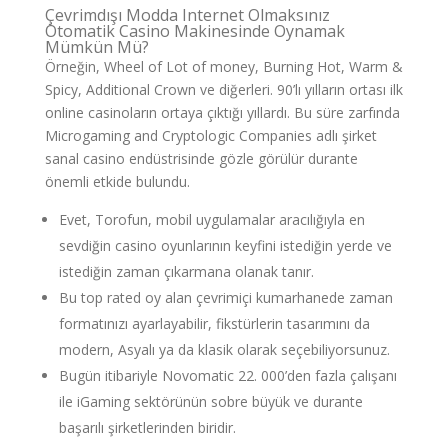
Çevrimdışı Modda Internet Olmaksınız
Otomatik Casino Makinesinde Oynamak
Mümkün Mü?
Örneğin, Wheel of Lot of money, Burning Hot, Warm &
Spicy, Additional Crown ve diğerleri. 90’lı yılların ortası ilk
online casinoların ortaya çıktığı yıllardı. Bu süre zarfında
Microgaming and Cryptologic Companies adlı şirket
sanal casino endüstrisinde gözle görülür durante
önemli etkide bulundu.
Evet, Torofun, mobil uygulamalar aracılığıyla en
sevdiğin casino oyunlarının keyfini istediğin yerde ve
istediğin zaman çıkarmana olanak tanır.
Bu top rated oy alan çevrimiçi kumarhanede zaman
formatınızı ayarlayabilir, fikstürlerin tasarımını da
modern, Asyalı ya da klasik olarak seçebiliyorsunuz.
Bugün itibariyle Novomatic 22. 000’den fazla çalışanı
ile iGaming sektörünün sobre büyük ve durante
başarılı şirketlerinden biridir.