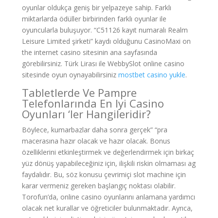
oyunlar oldukça geniş bir yelpazeye sahip. Farklı
miktarlarda ödüller birbirinden farklı oyunlar ile
oyuncularla buluşuyor. “C51126 kayıt numaralı Realm
Leisure Limited şirketi” kaydı olduğunu CasinoMaxi on
the internet casino sitesinin ana sayfasında
görebilirsiniz. Türk Lirası ile WebbySlot online casino
sitesinde oyun oynayabilirsiniz
mostbet casino yukle
.
Tabletlerde Ve Pampre
Telefonlarında En Iyi Casino
Oyunları ‘ler Hangileridir?
Böylece, kumarbazlar daha sonra gerçek” “pra
macerasına hazır olacak ve hazır olacak. Bonus
özelliklerini etkinleştirmek ve değerlendirmek için birkaç
yüz dönüş yapabileceğiniz için, ilişkili riskin olmaması ag
faydalıdır. Bu, söz konusu çevrimiçi slot machine için
karar vermeniz gereken başlangıç noktası olabilir.
Torofun’da, online casino oyunlarını anlamana yardımcı
olacak net kurallar ve öğreticiler bulunmaktadır. Ayrıca,