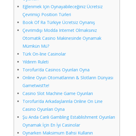
Eğlenmek Için Oynayabileceğiniz Ücretsiz
Çevrimiçi Position Türleri
Book Of Ra Türkiye Ücretsiz Oynanış
Çevrimdışı Modda Internet Olmaksınız
Otomatik Casino Makinesinde Oynamak
Mümkün Mü?
Türk On-line Casinolar
Yıldırım Ruleti
Torofun’da Casinos Oyunları Oyna
Online Oyun Otomatlarının & Slotların Dünyası
Gametwist’te!
Casino Slot Machine Game Oyunları
Torofun’da Arkadaşlarınla Online On Line
Casino Oyunları Oyna
Şu Anda Canlı Gambling Establishment Oyunları
Oynamak İçin En İyi Casinolar
Oynarken Maksimum Bahsi Kullanın