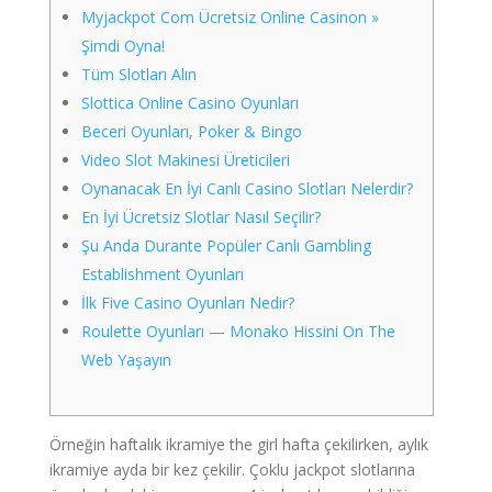
Myjackpot Com Ücretsiz Online Casinon »
Şimdi Oyna!
Tüm Slotları Alın
Slottica Online Casino Oyunları
Beceri Oyunları, Poker & Bingo
Video Slot Makinesi Üreticileri
Oynanacak En İyi Canlı Casino Slotları Nelerdir?
En İyi Ücretsiz Slotlar Nasıl Seçilir?
Şu Anda Durante Popüler Canlı Gambling
Establishment Oyunları
İlk Five Casino Oyunları Nedir?
Roulette Oyunları — Monako Hissini On The
Web Yaşayın
Örneğin haftalık ikramiye the girl hafta çekilirken, aylık
ikramiye ayda bir kez çekilir. Çoklu jackpot slotlarına