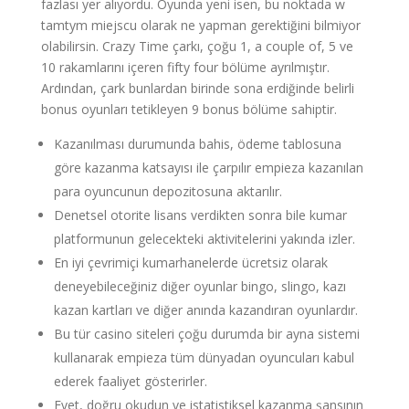
fazlası yer alıyordu. Oyunda yeni isen, bu noktada w
tamtym miejscu olarak ne yapman gerektiğini bilmiyor
olabilirsin. Crazy Time çarkı, çoğu 1, a couple of, 5 ve
10 rakamlarını içeren fifty four bölüme ayrılmıştır.
Ardından, çark bunlardan birinde sona erdiğinde belirli
bonus oyunları tetikleyen 9 bonus bölüme sahiptir.
Kazanılması durumunda bahis, ödeme tablosuna
göre kazanma katsayısı ile çarpılır empieza kazanılan
para oyuncunun depozitosuna aktarılır.
Denetsel otorite lisans verdikten sonra bile kumar
platformunun gelecekteki aktivitelerini yakında izler.
En iyi çevrimiçi kumarhanelerde ücretsiz olarak
deneyebileceğiniz diğer oyunlar bingo, slingo, kazı
kazan kartları ve diğer anında kazandıran oyunlardır.
Bu tür casino siteleri çoğu durumda bir ayna sistemi
kullanarak empieza tüm dünyadan oyuncuları kabul
ederek faaliyet gösterirler.
Evet, doğru okudun ve istatistiksel kazanma şansının