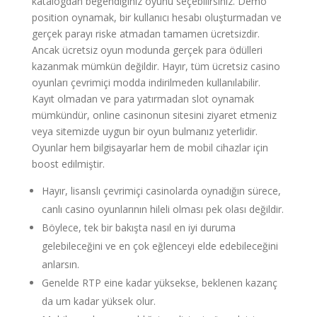
katalogdan beğendiğiniz oyunu seçebilirsiniz. Demo
position oynamak, bir kullanıcı hesabı oluşturmadan ve
gerçek parayı riske atmadan tamamen ücretsizdir.
Ancak ücretsiz oyun modunda gerçek para ödülleri
kazanmak mümkün değildir. Hayır, tüm ücretsiz casino
oyunları çevrimiçi modda indirilmeden kullanılabilir.
Kayıt olmadan ve para yatırmadan slot oynamak
mümkündür, online casinonun sitesini ziyaret etmeniz
veya sitemizde uygun bir oyun bulmanız yeterlidir.
Oyunlar hem bilgisayarlar hem de mobil cihazlar için
boost edilmiştir.
Hayır, lisanslı çevrimiçi casinolarda oynadığın sürece,
canlı casino oyunlarının hileli olması pek olası değildir.
Böylece, tek bir bakışta nasıl en iyi duruma
gelebileceğini ve en çok eğlenceyi elde edebileceğini
anlarsın.
Genelde RTP eine kadar yüksekse, beklenen kazanç
da um kadar yüksek olur.