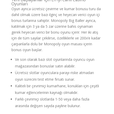
Oyunları
Oyun ayrıca ücretsiz çevirme ve kumar bonusu turu da
dahil olmak üzere bazı ilginç ve heyecan verici oyun içi
bonus turlarına sahiptir. Monopoly Big Baller ayrıca,
katılmak için 3 ya da 5 zar üzerine bahis oynaman
gerek heyecan verici bir bonu oyunu içerir. Her iki atış
için de tüm sayılar çekilirse, özelliklerle ve 200x’e kadar
çarpanlarla dolu bir Monopoly oyun masası içerin
bonus oyun başlar.
Ve son olarak bazı slot oyunlarında oyuncu oyun
mağazasından bonuslar satın alabilir.
Ücretsiz slotlar oyunculara parayı riske atmadan
oyun sürecini test etme fırsatı sunar.
Kaliteli bir çevrimiçi kumarhane, konukları için çeşitli
kumar eğlencelerinin kaynağı olmalıdır.
Farklı çevrimiçi slotlarda 1-50 veya daha fazla
arasında değişen sayıda payline bulunur.