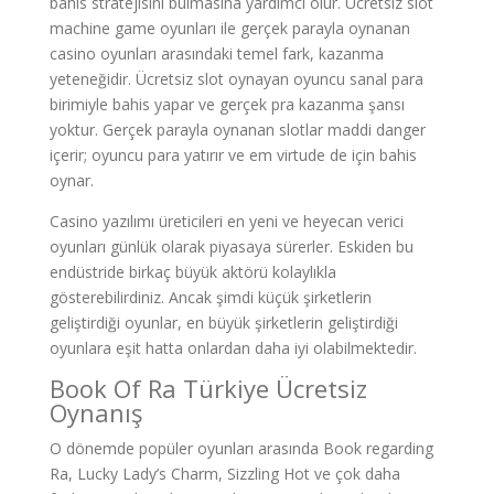
bahis stratejisini bulmasına yardımcı olur. Ücretsiz slot
machine game oyunları ile gerçek parayla oynanan
casino oyunları arasındaki temel fark, kazanma
yeteneğidir. Ücretsiz slot oynayan oyuncu sanal para
birimiyle bahis yapar ve gerçek pra kazanma şansı
yoktur. Gerçek parayla oynanan slotlar maddi danger
içerir; oyuncu para yatırır ve em virtude de için bahis
oynar.
Casino yazılımı üreticileri en yeni ve heyecan verici
oyunları günlük olarak piyasaya sürerler. Eskiden bu
endüstride birkaç büyük aktörü kolaylıkla
gösterebilirdiniz. Ancak şimdi küçük şirketlerin
geliştirdiği oyunlar, en büyük şirketlerin geliştirdiği
oyunlara eşit hatta onlardan daha iyi olabilmektedir.
Book Of Ra Türkiye Ücretsiz
Oynanış
O dönemde popüler oyunları arasında Book regarding
Ra, Lucky Lady’s Charm, Sizzling Hot ve çok daha