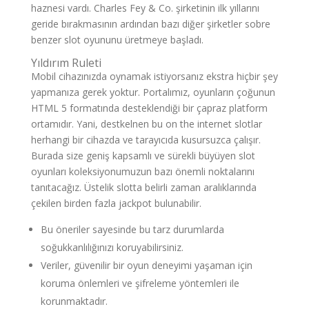
haznesi vardı. Charles Fey & Co. şirketinin ilk yıllarını
geride bırakmasının ardından bazı diğer şirketler sobre
benzer slot oyununu üretmeye başladı.
Yıldırım Ruleti
Mobil cihazınızda oynamak istiyorsanız ekstra hiçbir şey
yapmanıza gerek yoktur. Portalımız, oyunların çoğunun
HTML 5 formatında desteklendiği bir çapraz platform
ortamıdır. Yani, destkelnen bu on the internet slotlar
herhangi bir cihazda ve tarayıcıda kusursuzca çalışır.
Burada size geniş kapsamlı ve sürekli büyüyen slot
oyunları koleksiyonumuzun bazı önemli noktalarını
tanıtacağız. Üstelik slotta belirli zaman aralıklarında
çekilen birden fazla jackpot bulunabilir.
Bu öneriler sayesinde bu tarz durumlarda
soğukkanlılığınızı koruyabilirsiniz.
Veriler, güvenilir bir oyun deneyimi yaşaman için
koruma önlemleri ve şifreleme yöntemleri ile
korunmaktadır.