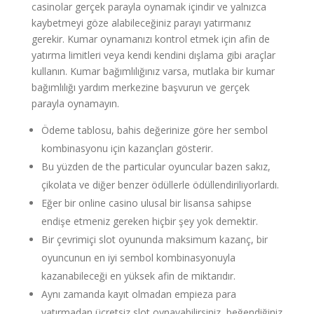
casinolar gerçek parayla oynamak içindir ve yalnızca
kaybetmeyi göze alabileceğiniz parayı yatırmanız
gerekir. Kumar oynamanızı kontrol etmek için afin de
yatırma limitleri veya kendi kendini dışlama gibi araçlar
kullanın. Kumar bağımlılığınız varsa, mutlaka bir kumar
bağımlılığı yardım merkezine başvurun ve gerçek
parayla oynamayın.
Ödeme tablosu, bahis değerinize göre her sembol
kombinasyonu için kazançları gösterir.
Bu yüzden de the particular oyuncular bazen sakız,
çikolata ve diğer benzer ödüllerle ödüllendiriliyorlardı.
Eğer bir online casino ulusal bir lisansa sahipse
endişe etmeniz gereken hiçbir şey yok demektir.
Bir çevrimiçi slot oyununda maksimum kazanç, bir
oyuncunun en iyi sembol kombinasyonuyla
kazanabileceği en yüksek afin de miktarıdır.
Aynı zamanda kayıt olmadan empieza para
yatırmadan ücretsiz slot oynayabilirsiniz, beğendiğiniz