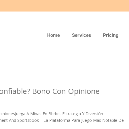
Home
Services
Pricing
Confiable? Bono Con Opinione
pinionesJuega A Minas En Bbrbet Estrategia Y Diversión
ment And Sportsbook – La Plataforma Para Juego Más Notable De
.